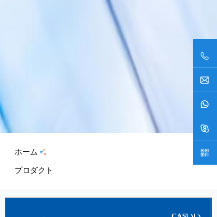
ホーム
プロダクト
CASいい