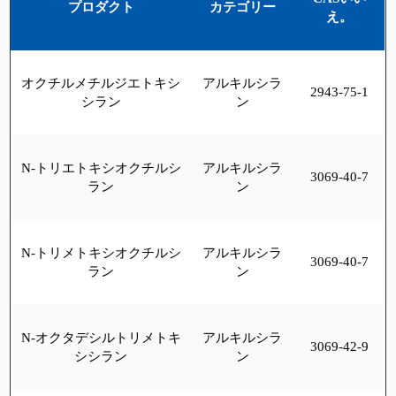
プロダクト
カテゴリー
え。
オクチルメチルジエトキシ
アルキルシラ
2943-75-1
シラン
ン
N-トリエトキシオクチルシ
アルキルシラ
3069-40-7
ラン
ン
N-トリメトキシオクチルシ
アルキルシラ
3069-40-7
ラン
ン
N-オクタデシルトリメトキ
アルキルシラ
3069-42-9
シシラン
ン