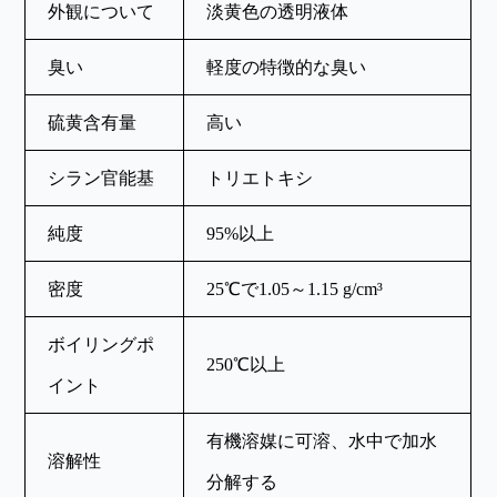
外観について
淡黄色の透明液体
臭い
軽度の特徴的な臭い
硫黄含有量
高い
シラン官能基
トリエトキシ
純度
95%以上
密度
25℃で1.05～1.15 g/cm³
ボイリングポ
250℃以上
イント
有機溶媒に可溶、水中で加水
溶解性
分解する