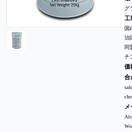
グ
工
国
治
同
チ
価
合
sal
ch
メ
Alc
Wor