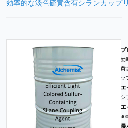
効率的な淡色硫黄含有シランカップ
プ
効
黄
ッ
エ
シブ
エ
400
最