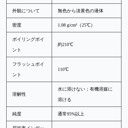
外観について
無色から淡黄色の液体
密度
1.08 g/cm³（25℃）
ボイリングポイ
約210℃
ント
フラッシュポイ
110℃
ント
水に溶けない；有機溶媒に
溶解性
溶ける
純度
通常95%以上