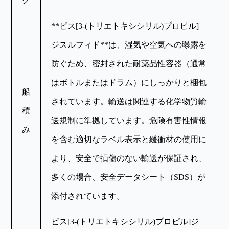
グ
**ビス[3-(トリエトキシシリル)プロピル]
ジスルフィド**は、湿気や空気への曝露を
防ぐため、密封された耐薬品性容器（通常
はボトルまたはドラム）にしっかりと梱包
船
されています。輸送は関連する化学物質輸
積
送規制に準拠しています。危険有害性情報
み
を含む適切なラベル表示と緩衝材の使用に
より、安全で損傷のない輸送が保証され、
多くの場合、安全データシート（SDS）が
添付されています。
ビス[3-(トリエトキシシリル)プロピル]ジ