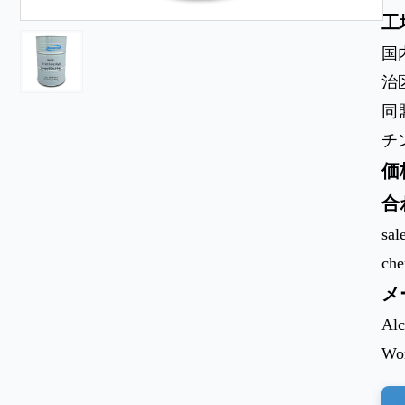
工
国
治
同
チ
価
合
sal
ch
メ
Alc
Wor