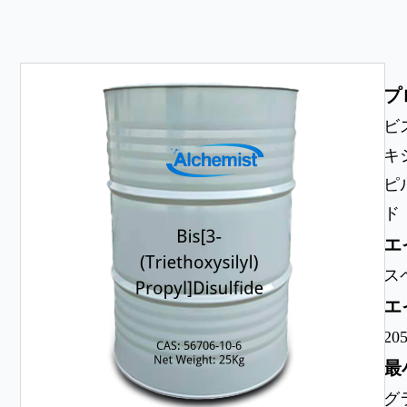
プ
ビ
キ
ピ
ド
エ
ス
エ
205
最
グ