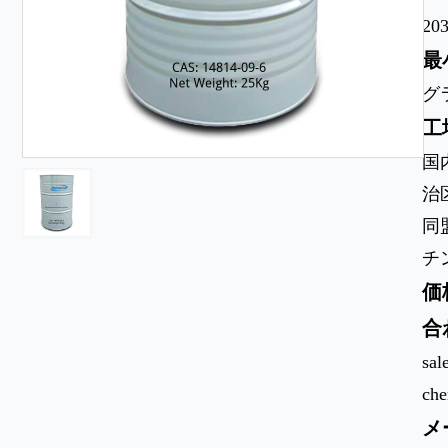
203
最
グ
工
国
治
同
チ
価
合
sal
ch
メ