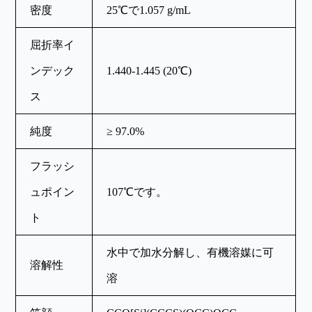
密度
25℃で1.057 g/mL
屈折率イ
ンデック
1.440-1.445 (20℃)
ス
純度
≥ 97.0%
フラッシ
ュポイン
107℃です。
ト
水中で加水分解し、有機溶媒に可
溶解性
溶