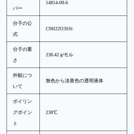
14814-09-6
バー
分子の公
C9H22O3SSi
式
分子の重
238.42 g/モル
さ
外観につ
無色から淡黄色の透明液体
いて
ボイリン
グポイン
238℃
ト