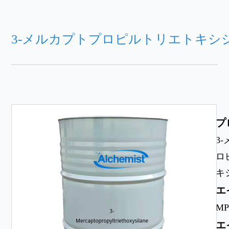
3-メルカプトプロピルトリエトキシ
プ
3
ロ
キ
エ
MP
エ