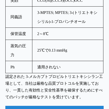
笑顔
CCO[Si](CCCS)(OCC)OCC
3-MPTES; MPTES; 3-(トリエトキシ
同義語
シリル)-1-プロパンチオール
保管温度
2～8℃
蒸気の圧
25℃で0.13 mmHg
力
Ph
適用されない
認定された 3-メルカプトプロピルトリエトキシシラン工
場として、当社は厳格な品質プロトコルを実施してお
り、一貫した有効性と安全性基準を確保するためにすべ
てのバッチが厳格なテストを受けています。