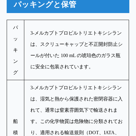
パッキングと保管
パ
3-メルカプトプロピルトリエトキシシラン
ッ
は、スクリューキャップと不正開封防止シ
キ
ールが付いた 100 mL の琥珀色のガラス瓶
ン
に安全に包装されています。
グ
3-メルカプトプロピルトリエトキシシラン
は、湿気と熱から保護された密閉容器に入
れて、通常は窒素雰囲気下で輸送されま
船
す。この化学物質は危険物に分類されてお
積
り、適用される輸送規則（DOT、IATA、