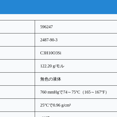
596247
2487-90-3
C3H10O3Si
122.20 g/モル
無色の液体
760 mmHgで74～75°C（165～167°F）
25°Cで0.96 g/cm³