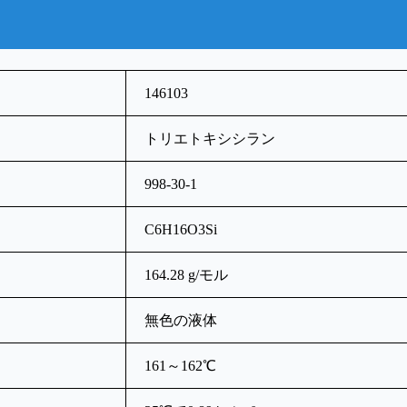
146103
トリエトキシシラン
998-30-1
C6H16O3Si
164.28 g/モル
無色の液体
161～162℃